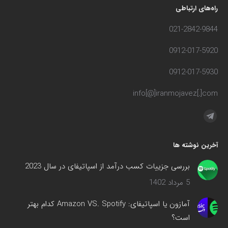
راه‌های ارتباطی
021-2842-9844
0912-017-5920
0912-017-5930
info[@]iranmojavez[.]com
مارا در اینجا پیدا کنید:
تلگرام
صفحه
آخرین نوشته ها
در
پنجره
بررسی جزییات کسب درآمد از اسپاتیفای در سال 2023
جدید
5 مرداد 1402
باز
می‌شود
آمازون یا اسپاتیفای: Amazon VS. Spotify کدام بهتر
است؟