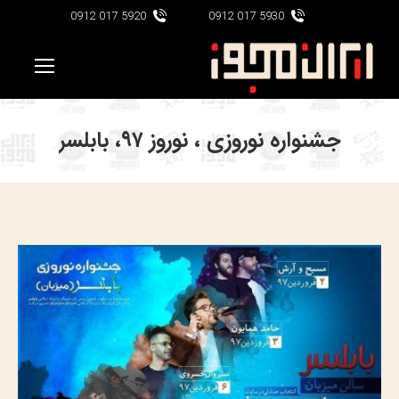
5920 017 0912
5930 017 0912
جشنواره نوروزی ، نوروز ۹۷، بابلسر