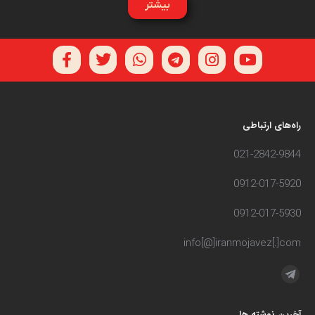
بیشتر
راه‌های ارتباطی
021-2842-9844
0912-017-5920
0912-017-5930
info[@]iranmojavez[.]com
مارا در اینجا پیدا کنید:
آخرین نوشته ها