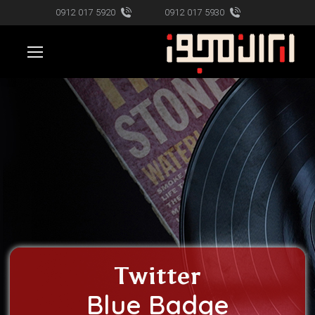
5920 017 0912
5930 017 0912
Twitter
Blue Badge​