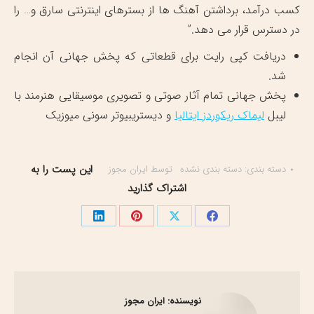
کسب درآمد، برداشتن آهنگ ها از بسترهای اینترنتی سارق و… را
در دسترس قرار می دهد.”
دریافت کپی رایت برای قطعاتی که پخش جهانی آن انجام
شد.
پخش جهانی تمام آثار صوتی و تصویری موسیقایی هنرمند با
لیبل
لیماک ریکوردز ایتالیا
و دیستریبیوتر سونی میوزیک
این پست را به
دسته بندی:
دسته بندی نشده
توسط
ایران مجوز
اشتراک گذارید
اشتراک
اشتراک
اشتراک
اشتراک
گذاری
گذاری
گذاری
گذاری
در
در
در
در
فیسبوک
X
پینترست
لینک‌دین
نویسنده:
ایران مجوز