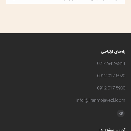
راه‌های ارتباطی
021-2842-9844
0912-017-5920
0912-017-5930
info[@]iranmojavez[.]com
مارا در اینجا پیدا کنید:
تلگرام
صفحه
آخرین نوشته ها