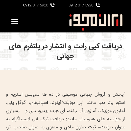
5920 017 0912
5930 017 0912
دریافت کپی رایت و انتشار در پلتفرم های
جهانی
“پخش و فروش جهانی موسیقی در ده ها سرویس استریم و
استور برتر دنیا مانند: اپل موزیک/آیتونر، اسپاتیفای، گوگل پلی،
آمازون موزیک، آمازون آن دِمَند، آی هِرت رِیدیو، دیزر و… بسیاری
از خواسته های هنرمندان مانند: دریافت تیک آبی اینستاگرام به
عنوان خواننده، ثبت حقوق مادی و معنوی به عنوان صاحب اثر،