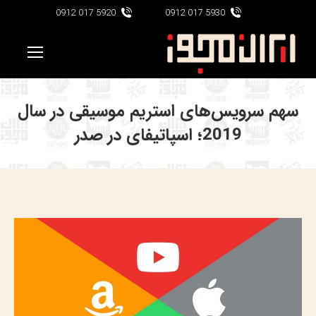
5920 017 0912
5930 017 0912
سهم سرویس‌های استریم موسیقی در سال
2019؛ اسپاتیفای در صدر