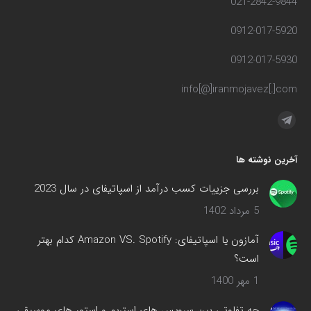
021-2842-9844
0912-017-5920
0912-017-5930
info[@]iranmojavez[.]com
مارا در اینجا پیدا کنید:
تلگرام
صفحه
آخرین نوشته ها
در
پنجره
بررسی جزییات کسب درآمد از اسپاتیفای در سال 2023
جدید
5 مرداد 1402
باز
می‌شود
آمازون یا اسپاتیفای: Amazon VS. Spotify کدام بهتر
است؟
1 مهر 1400
چه تفاوتی بین سرویس های استریم و استور های موسیقی