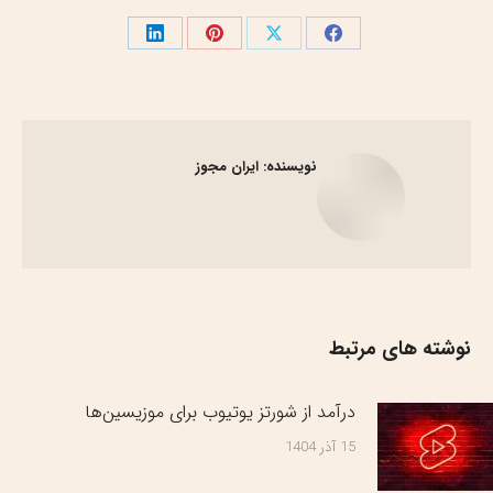
اشتراک
اشتراک
اشتراک
اشتراک
گذاری
گذاری
گذاری
گذاری
در
در
در
در
فیسبوک
X
پینترست
لینک‌دین
نویسنده:
ایران مجوز
نوشته های مرتبط
درآمد از شورتز یوتیوب برای موزیسین‌ها
15 آذر 1404