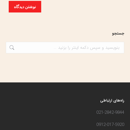
نوشتن دیدگاه
جستجو
جستجو:
راه‌های ارتباطی
021-2842-9844
0912-017-5920