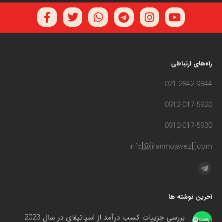
راه‌های ارتباطی
021-2842-9844
0912-017-5920
0912-017-5930
info[@]iranmojavez[.]com
مارا در اینجا پیدا کنید:
آخرین نوشته ها
بررسی جزییات کسب درآمد از اسپاتیفای در سال 2023