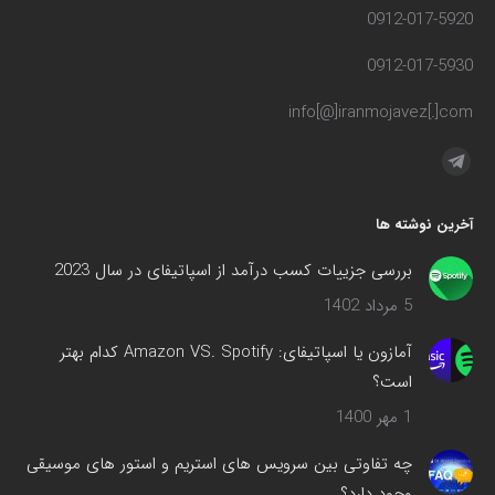
0912-017-5920
0912-017-5930
info[@]iranmojavez[.]com
مارا در اینجا پیدا کنید:
تلگرام
صفحه
آخرین نوشته ها
در
پنجره
بررسی جزییات کسب درآمد از اسپاتیفای در سال 2023
جدید
5 مرداد 1402
باز
می‌شود
آمازون یا اسپاتیفای: Amazon VS. Spotify کدام بهتر
است؟
1 مهر 1400
چه تفاوتی بین سرویس های استریم و استور های موسیقی
وجود دارد؟