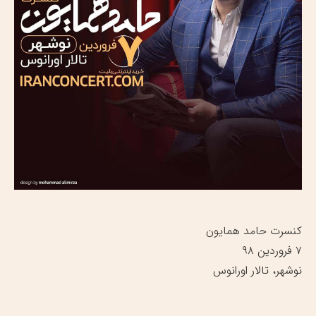
کنسرت حامد همایون
۷ فروردین ۹۸
نوشهر، تالار اورانوس