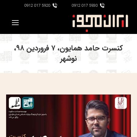
5920 017 0912
5930 017 0912
کنسرت حامد همایون، ۷ فروردین ۹۸،
نوشهر