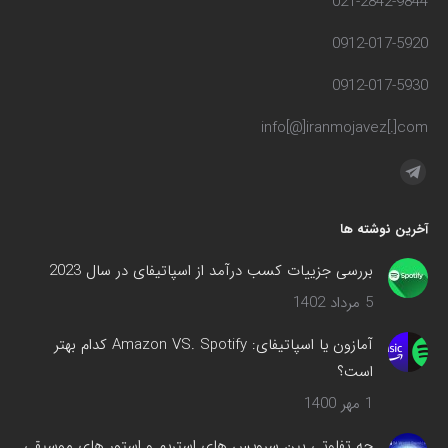
021-2842-9844
0912-017-5920
0912-017-5930
info[@]iranmojavez[.]com
مارا در اینجا پیدا کنید:
تلگرام
صفحه
آخرین نوشته ها
در
پنجره
بررسی جزییات کسب درآمد از اسپاتیفای در سال 2023
جدید
5 مرداد 1402
باز
می‌شود
آمازون یا اسپاتیفای: Amazon VS. Spotify کدام بهتر
است؟
1 مهر 1400
چه تفاوتی بین سرویس های استریم و استور های موسیقی