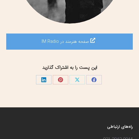
صفحه هنرمند در IM Radio
این پست را به اشتراک گذارید
اشتراک
اشتراک
اشتراک
اشتراک
گذاری
گذاری
گذاری
گذاری
در
در
در
در
فیسبوک
X
پینترست
لینک‌دین
راه‌های ارتباطی