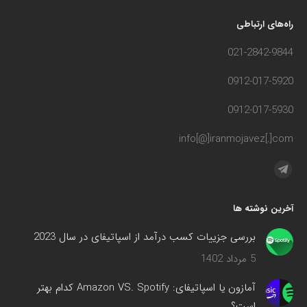
راه‌های ارتباطی
021-2842-9844
0912-017-5920
0912-017-5930
info[@]iranmojavez[.]com
مارا در اینجا پیدا کنید:
تلگرام
صفحه
آخرین نوشته ها
در
پنجره
بررسی جزییات کسب درآمد از اسپاتیفای در سال 2023
جدید
5 مرداد 1402
باز
می‌شود
آمازون یا اسپاتیفای: Amazon VS. Spotify کدام بهتر
است؟