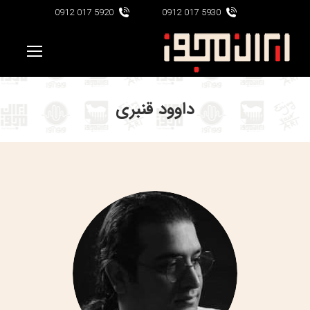
5920 017 0912
5930 017 0912
داوود قنبری