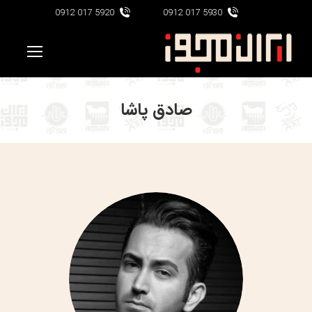
5920 017 0912
5930 017 0912
صادق پاشا