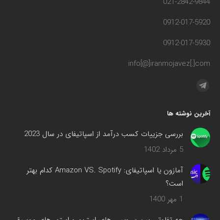
021-2842-9844
0912-017-5920
0912-017-5930
info[@]iranmojavez[.]com
مارا در اینجا پیدا کنید:
تلگرام
صفحه
آخرین نوشته ها
در
پنجره
بررسی جزییات کسب درآمد از اسپاتیفای در سال 2023
جدید
5 مرداد 1402
باز
می‌شود
آمازون یا اسپاتیفای: Amazon VS. Spotify کدام بهتر
است؟
1 مهر 1400