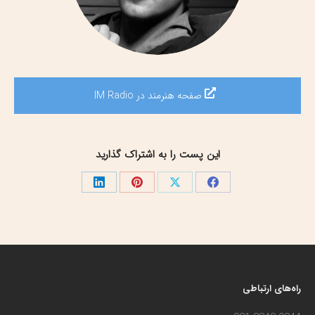
صفحه هنرمند در IM Radio
این پست را به اشتراک گذارید
اشتراک
اشتراک
اشتراک
اشتراک
گذاری
گذاری
گذاری
گذاری
در
در
در
در
فیسبوک
X
پینترست
لینک‌دین
راه‌های ارتباطی