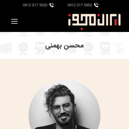
5920 017 0912
5930 017 0912
محسن بهمنی