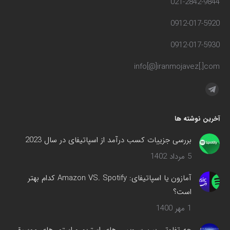
021-2842-9844
0912-017-5920
0912-017-5930
info[@]iranmojavez[.]com
مارا در اینجا پیدا کنید:
تلگرام
صفحه
آخرین نوشته ها
در
پنجره
بررسی جزییات کسب درآمد از اسپاتیفای در سال 2023
جدید
5 مرداد 1402
باز
می‌شود
آمازون یا اسپاتیفای: Amazon VS. Spotify کدام بهتر
است؟
1 مهر 1400