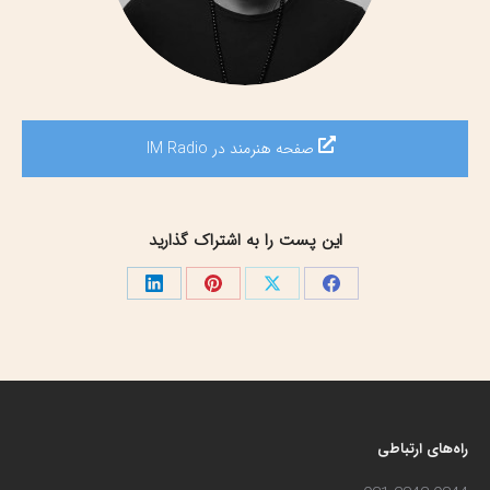
صفحه هنرمند در IM Radio
این پست را به اشتراک گذارید
اشتراک
اشتراک
اشتراک
اشتراک
گذاری
گذاری
گذاری
گذاری
در
در
در
در
فیسبوک
X
پینترست
لینک‌دین
راه‌های ارتباطی