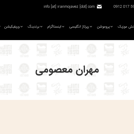
info [at] iranmojavez [dot] com
5920 
ش موزیک
پروموشن
رپرتاژ انگلیسی
اینستاگرام
برندینگ
وریفیکیشن
مهران معصومی