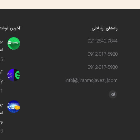
راه‌های ارتباطی
آخرین نوشته
021-2842-9844
بر
اس
0912-017-5920
5 مرداد 1402
0912-017-5930
info[@]iranmojavez[.]com
ify
1 مهر 1400
مارا در اینجا پیدا کنید:
تلگرام
چه
صفحه
اس
در
وج
پنجره
جدید
3 اسفند 1399
باز