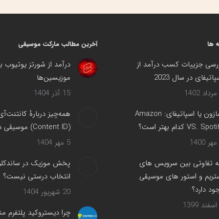
در
در
در
در
فیسبوک
X
پینترست
لینک‌دین
 ها
آخرین مطالب مارکت موسیقی
رسی جزییات کسب درآمد از
درآمد از شورتز یوتیوب ب
پاتیفای در سال 2023
موزیسین‌ها
15 آذر 1404
آمازون یا اسپاتیفای: Amazon
همه‌چیز دربارهٔ کانتنت‌آی
VS. Spot کدام بهتر است؟
(Content ID) موسیقی در یوتیوب
5 مهر 1404
 تفاوتی بین سرویس های
پخش موزیک در ساندکلود
تریم و استور های موسیقی
انتخاب درستی نیست؟
ود دارد؟
20 شهریور 1404
چرا دیستروکید پلتفرم من