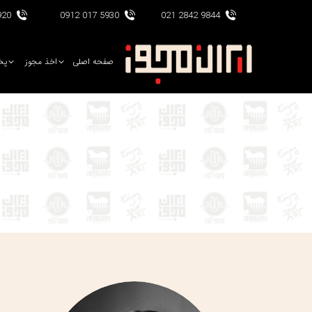
017 0912
5930 017 0912
9844 2842 021
صفحه اصلی
اخذ مجوز
پخ