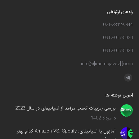
راه‌های ارتباطی
021-2842-9844
0912-017-5920
0912-017-5930
info[@]iranmojavez[.]com
مارا در اینجا پیدا کنید:
تلگرام
صفحه
آخرین نوشته ها
در
پنجره
بررسی جزییات کسب درآمد از اسپاتیفای در سال 2023
جدید
5 مرداد 1402
باز
می‌شود
آمازون یا اسپاتیفای: Amazon VS. Spotify کدام بهتر