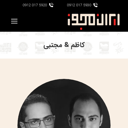
5920 017 0912
5930 017 0912
کاظم & مجتبی