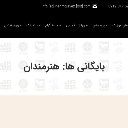
info [at] iranmojavez [dot] com
5920 
ش موزیک
پروموشن
رپرتاژ انگلیسی
اینستاگرام
برندینگ
وریفیکیشن
بایگانی ها:
هنرمندان