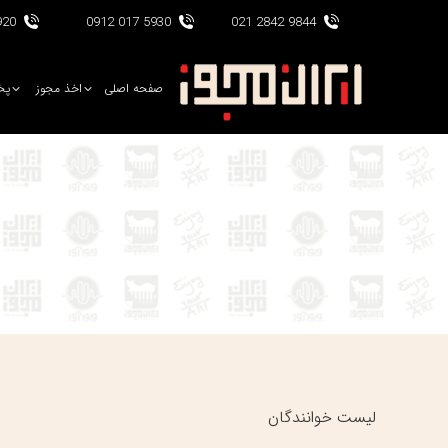
017 0912
5930 017 0912
9844 2842 021
صفحه اصلی
اخذ مجوز
پخ
لیست خوانندگان