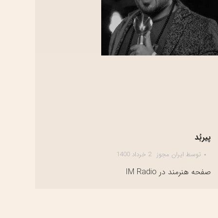
پیربُد
توسط
ایران مجوز
2 خرداد 1400
صفحه هنرمند در IM Radio