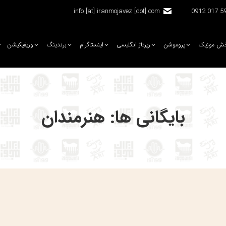
info [at] iranmojavez [dot] com
5920 
ش موزیک
پروموشن
رپرتاژ انگلیسی
اینستاگرام
برندینگ
وریفیکیشن
بایگانی ها:
هنرمندان