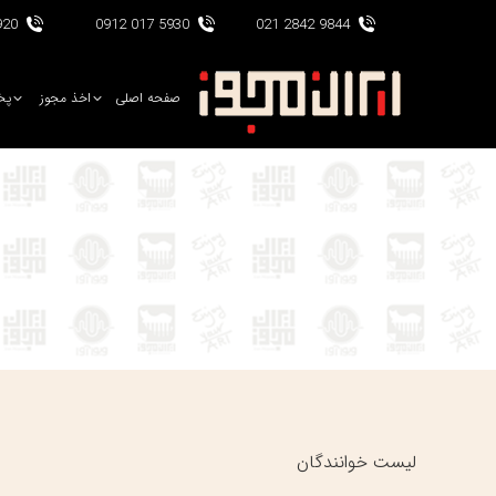
017 0912
5930 017 0912
9844 2842 021
صفحه اصلی
اخذ مجوز
پخ
لیست خوانندگان