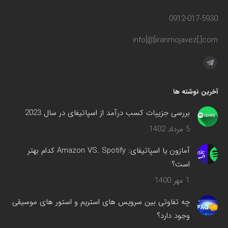
0912-017-5930
info[@]iranmojavez[.]com
مارا در اینجا پیدا کنید:
تلگرام
صفحه
آخرین نوشته ها
در
پنجره
بررسی جزییات کسب درآمد از اسپاتیفای در سال 2023
جدید
5 مرداد 1402
باز
می‌شود
آمازون یا اسپاتیفای: Amazon VS. Spotify کدام بهتر
است؟
1 مهر 1400
چه تفاوتی بین سرویس های استریم و استور های موسیقی
وجود دارد؟