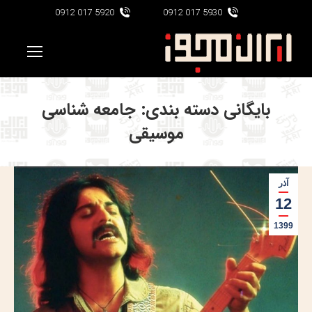
5920 017 0912
5930 017 0912
بایگانی دسته بندی:
جامعه شناسی
موسیقی
آذر
12
1399