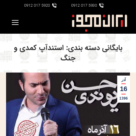
5920 017 0912
5930 017 0912
بایگانی دسته بندی:
استندآپ کمدی و
جنگ
آذر
16
1396