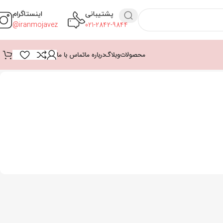
پشتیبانی
اینستاگرام
iranmojavez@
021-2842-9844
محصولات
وبلاگ
درباره ما
تماس با ما