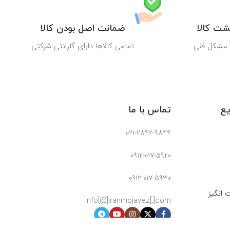
ضمانت اصل بودن کالا
و مشکل فنی
تمامی کالاها دارای گارانتی شرکتی
ع
تماس با ما
021-2842-9844
0912-017-5920
0912-017-5930
انگیز
info[@]iranmojavez[.]com