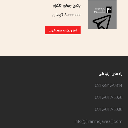
پکیج چهارم تلگرام
۸,۰۰۰,۰۰۰
تومان
افزودن به سبد خرید
راه‌های ارتباطی
021-2842-9844
0912-017-5920
0912-017-5930
info[@]iranmojavez[.]com