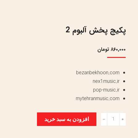
پکیج پخش آلبوم 2
۸۶۰,۰۰۰
تومان
bezanbekhoon.com
nex1music.ir
pop-music.ir
mytehranmusic.com
پکیج
افزودن به سبد خرید
﹣
﹢
پخش
آلبوم