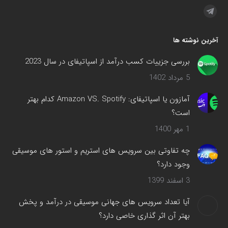
مارا در اینجا پیدا کنید:
تلگرام
صفحه
آخرین نوشته ها
در
پنجره
بررسی جزییات کسب درآمد از اسپاتیفای در سال 2023
جدید
5 مرداد 1402
باز
می‌شود
آمازون یا اسپاتیفای: Amazon VS. Spotify کدام بهتر
است؟
1 مهر 1400
چه تفاوتی بین سرویس های استریم و استور های موسیقی
وجود دارد؟
3 اسفند 1399
آیا تعداد سرویس های جهانی موسیقی در درآمد و پخش
بهتر آن اثر گذاری خاصی دارد؟