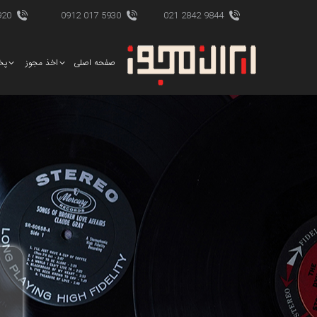
017 0912
5930 017 0912
9844 2842 021
صفحه اصلی
اخذ مجوز
پخ