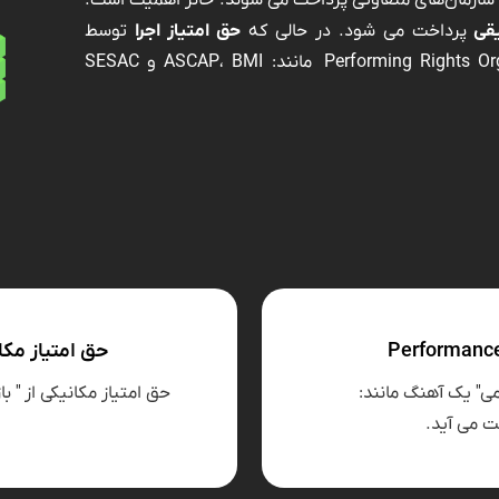
ط سازمان‌های متفاوتی پرداخت می شوند. حائز اهمیت است.
یقی
پرداخت می شود. در حالی که
حق امتیاز اجرا
توسط
سازمان‌های حقوق اجرا یا Performing Rights Organization (PROs) مانند: ASCAP، BMI و SESAC
حق امتیاز مکانیکی | oyalties
ومی" یک آهنگ مانند:
حق امتیاز مکانیکی از "
 می آید.