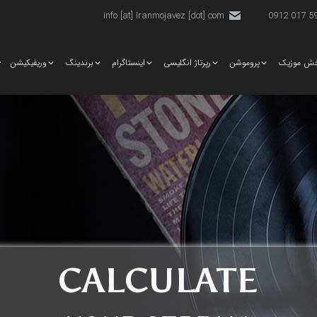
info [at] iranmojavez [dot] com
5920 
ش موزیک
پروموشن
رپرتاژ انگلیسی
اینستاگرام
برندینگ
وریفیکیشن
CALCULATE