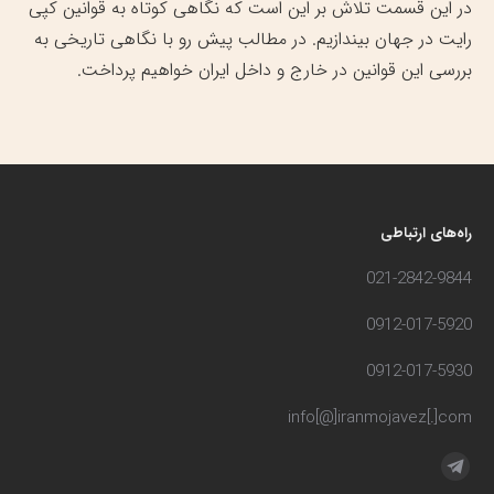
در این قسمت تلاش بر این است که نگاهی کوتاه به قوانین کپی
رایت در جهان بیندازیم. در مطالب پیش رو با نگاهی تاریخی به
بررسی این قوانین در خارج و داخل ایران خواهیم پرداخت.
راه‌های ارتباطی
021-2842-9844
0912-017-5920
0912-017-5930
info[@]iranmojavez[.]com
مارا در اینجا پیدا کنید:
تلگرام