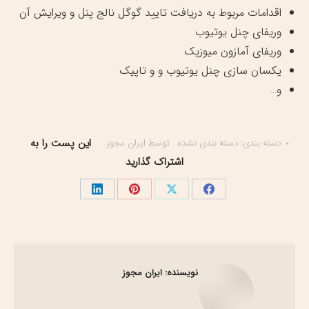
اقدامات مربوط به دریافت تایید گوگل نالج پنل و ویرایش آن
وریفای چنل یوتیوب
وریفای آمازون میوزیک
یکسان سازی چنل یوتیوب و و تاپیک
و…
این پست را به
دسته بندی:
دسته بندی نشده
توسط
ایران مجوز
اشتراک گذارید
اشتراک
اشتراک
اشتراک
اشتراک
گذاری
گذاری
گذاری
گذاری
در
در
در
در
فیسبوک
X
پینترست
لینک‌دین
نویسنده:
ایران مجوز