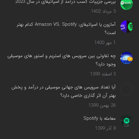
بررسی جزییات کسب درآمد از اسپاتیفای در سال 2023
جدید
5 مرداد 1402
باز
می‌شود
آمازون یا اسپاتیفای: Amazon VS. Spotify کدام بهتر
است؟
1 مهر 1400
چه تفاوتی بین سرویس های استریم و استور های موسیقی
وجود دارد؟
3 اسفند 1399
آیا تعداد سرویس های جهانی موسیقی در درآمد و پخش
بهتر آن اثر گذاری خاصی دارد؟
26 بهمن 1399
معامله با Spotify
8 آذر 1399