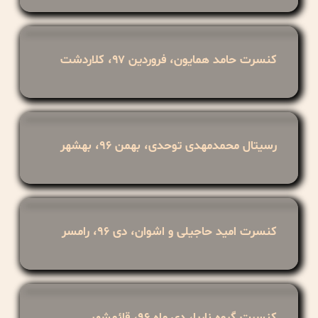
کنسرت حامد همایون، فروردین ۹۷، کلاردشت
رسیتال محمدمهدی توحدی، بهمن ۹۶، بهشهر
کنسرت امید حاجیلی و اشوان، دی ۹۶، رامسر
کنسرت گروه ناریا، دی ماه ۹۶، قائمشهر