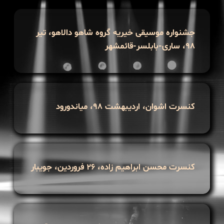
جشنواره موسیقی خیریه گروه شاهو دالاهو، تیر
۹۸، ساری-بابلسر-قائمشهر
کنسرت اشوان، اردیبهشت ۹۸، میاندورود
کنسرت محسن ابراهیم زاده، ۲۶ فروردین، جویبار