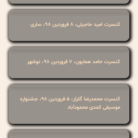
کنسرت امید حاجیلی، ۸ فروردین ۹۸، ساری
کنسرت حامد همایون، ۷ فروردین ۹۸، نوشهر
کنسرت محمدرضا گلزار، ۵ فروردین ۹۸، جشنواره
موسیقی کمدی محمودآباد