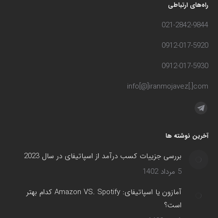
راه‌های ارتباطی
021-2842-9844
0912-017-5920
0912-017-5930
info[@]iranmojavez[.]com
مارا در اینجا پیدا کنید:
آخرین نوشته ها
بررسی جزییات کسب درآمد از اسپاتیفای در سال 2023
5 مرداد 1402
آمازون یا اسپاتیفای: Amazon VS. Spotify کدام بهتر
است؟