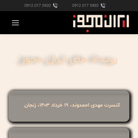
5920 017 0912
5930 017 0912
رویداد های ایران مجوز
کنسرت مهدی احمدوند، ۱۹ خرداد ۱۴۰۳، زنجان