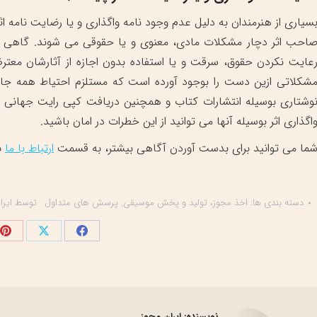
سیاری از هنرمندان به دلیل عدم وجود نامه واگذاری و یا رضایت نامه اث
احب اثر دچار مشکلات مادی، معنوی و یا حقوقی می شوند. گاهی
عایت نکردن حقوق، سرقت و یا استفاده بدون اجازه از آثارشان معتر
شکلاتی ازین دست را بوجود آورده است که مستلزم احتیاط همه جان
وشتاری بوسیله انتشارات کتاب و همچنین دریافت کپی رایت جهانی بر
اگذاری اثر بوسیله آنها می توانید از این خطرات در امان باشید.
ما می توانید برای بدست آوردن آگاهی بیشتر، به قسمت
ارتباط با ما
ب
دسته بندی ها:
اخذ مجوز، تولید و پخش موسیقی
,
پرسش های متداول
توسط
ایرا
اشتراک
اشتراک
اش
گذاری
گذاری
گذ
در
در
در
فیسبوک
X
پی
نویسنده:
ایران مجوز