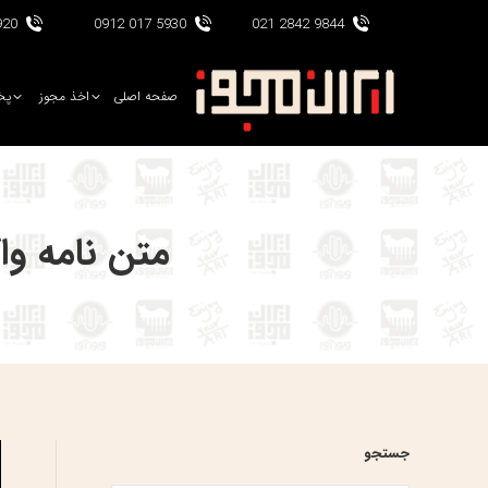
017 0912
5930 017 0912
9844 2842 021
صفحه اصلی
اخذ مجوز
پخ
متن نامه وا
جستجو