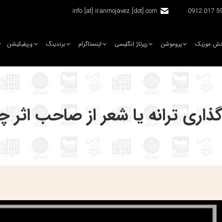
info [at] iranmojavez [dot] com
5920 
ش موزیک
پروموشن
رپرتاژ انگلیسی
اینستاگرام
برندینگ
وریفیکیشن
گذاری ترانه یا شعر از صاحب اثر 