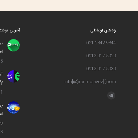
راه‌های ارتباطی
آخرین نوشته
021-2842-9844
بر
اس
0912-017-5920
5 مرداد 1402
0912-017-5930
info[@]iranmojavez[.]com
ify
1 مهر 1400
مارا در اینجا پیدا کنید:
تلگرام
چه
صفحه
اس
در
وج
پنجره
جدید
3 اسفند 1399