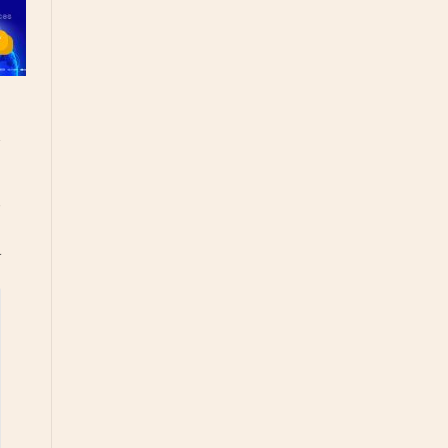
د
آ
د