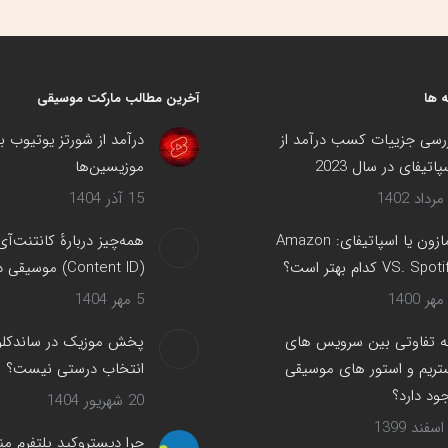
 ها
آخرین مطالب مارکت موسیقی
رسی جزییات کسب درآمد از
درآمد از شورتز یوتیوب ب
پاتیفای در سال 2023
موزیسین‌ها
15 آذر 1404
آمازون یا اسپاتیفای: Amazon
همه‌چیز دربارهٔ کانتنت‌آی
VS. Spot کدام بهتر است؟
(Content ID) موسیقی در یوتیوب
5 مهر 1404
 تفاوتی بین سرویس های
پخش موزیک در ساندکلود
تریم و استور های موسیقی
انتخاب درستی نیست؟
ود دارد؟
20 شهریور 1404
چرا دیستروکید پلتفرم من