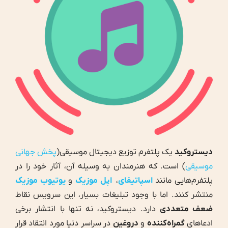
دیستروکید
یک پلتفرم توزیع دیجیتال موسیقی(
پخش جهانی
موسیقی
) است. که هنرمندان به وسیله آن، آثار خود را در
پلتفرم‌هایی مانند
اسپاتیفای
،
اپل موزیک
و
یوتیوب موزیک
منتشر کنند. اما با وجود تبلیغات بسیار، این سرویس نقاط
ضعف متعددی
دارد. دیستروکید، نه تنها با انتشار برخی
ادعاهای
گمراه‌کننده
و
دروغین
در سراسر دنیا مورد انتقاد قرار