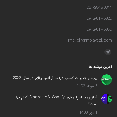
021-2842-9844
0912-017-5920
0912-017-5930
info[@]iranmojavez[.]com
مارا در اینجا پیدا کنید:
آخرین نوشته ها
بررسی جزییات کسب درآمد از اسپاتیفای در سال 2023
5 مرداد 1402
آمازون یا اسپاتیفای: Amazon VS. Spotify کدام بهتر
است؟
1 مهر 1400