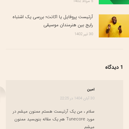
5 مرداد 1402
آرتیست پروفایل یا اکانت؛ بررسی یک اشتباه
رایج بین هنرمندان موسیقی
30 تیر 1402
1 دیدگاه
امین
می
30 آبان 1404 در 22:25
گوید:
سلام ، من یک آرتیست هستم ممنون میشم در
مورد Tunecore هم یک مقاله بنویسید ممنون
میشم