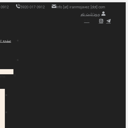
 0912
5920 017 0912
info [at] iranmojavez [dot] com
ورود/ثبت نام
EN
صفحه ا
مجو