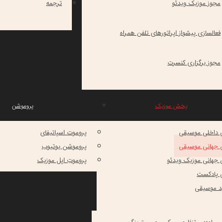
مجوز موزیک ویدئو
ترجمه
فعالسازی پیشواز اپراتورهای تلفن همراه
مجوز برگزاری کنسرت
پخش موزیک
پروموشن
داخلی موسیقی
پروموت اسپاتیفای
جهانی موسیقی
پروموشن یوتیوب
هانی موزیک ویدئو
پروموتِ اپل موزیک
پادکست
د موسیقی