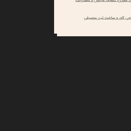
، ملودی، تنظیم، میکس و مسترینگ
حی کاور و ساخت تیزر موسیقی