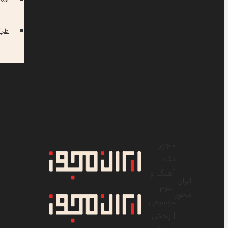
شعر
طرا
مجوز
تک
آهنگ و
ایران
آلبوم
مجوز
موسیقی
| پخش