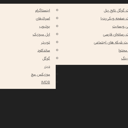
گوگل نالج پنل
اینستاگرام
صفحه ویکی‌پدیا
اسپاتیفای
ی وبسایت
یوتیوب
ت رسانه‌ای فارسی
اپل میوزیک
ت شبکه‌ های اجتماعی
توییتر
 محتوا
ساندکلود
دینگ
گوگل
دیزر
موزیکس مچ
IMDB