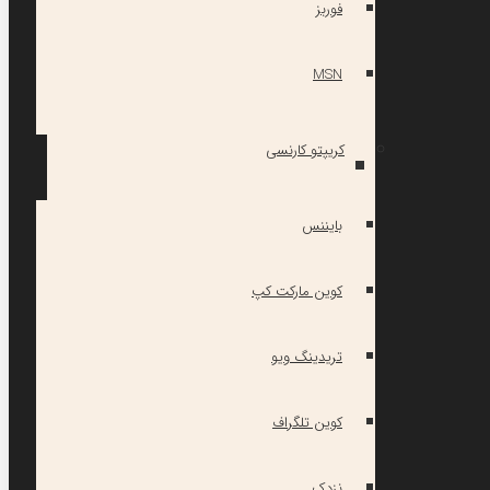
فوربز
MSN
کریپتو کارنسی
بایننس
کوین مارکت کپ
تریدینگ ویو
کوین تلگراف
نزدک