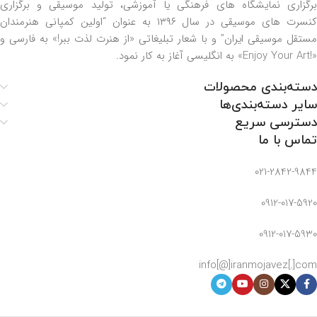
برگزاری نمایشگاه های فرهنگی یا آموزشی، تولید موسیقی و برگزاری
کنسرت های موسیقی در سال ۱۳۹۶ به عنوان “اولین کمپانی هنرمندان
مستقل موسیقی ایران” و با شعار تبلیغاتی «از هنرت لذت ببر!» به فارسی و
«!Enjoy Your Art» به انگلیسی آغاز به کار نمود.
دسته‌بندی محصولات
سایر دسته‌بندی‌ها
دسترسی سریع
تماس با ما
021-2842-9844
0912-017-5920
0912-017-5930
info[@]iranmojavez[.]com