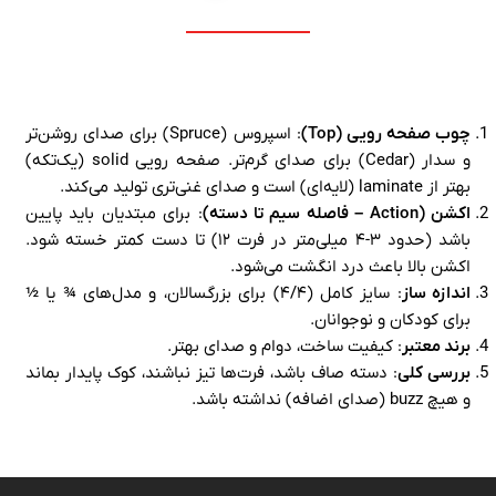
چوب صفحه رویی (Top)
: اسپروس (Spruce) برای صدای روشن‌تر
و سدار (Cedar) برای صدای گرم‌تر. صفحه رویی solid (یک‌تکه)
بهتر از laminate (لایه‌ای) است و صدای غنی‌تری تولید می‌کند.
اکشن (Action – فاصله سیم تا دسته)
: برای مبتدیان باید پایین
باشد (حدود ۳-۴ میلی‌متر در فرت ۱۲) تا دست کمتر خسته شود.
اکشن بالا باعث درد انگشت می‌شود.
اندازه ساز
: سایز کامل (۴/۴) برای بزرگسالان، و مدل‌های ¾ یا ½
برای کودکان و نوجوانان.
برند معتبر
: کیفیت ساخت، دوام و صدای بهتر.
بررسی کلی
: دسته صاف باشد، فرت‌ها تیز نباشند، کوک پایدار بماند
و هیچ buzz (صدای اضافه) نداشته باشد.