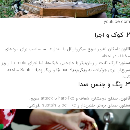
youtube.com
۲. کوک و اجرا
قانون
: امکان تغییر سریع میکروتونال با مندل‌ها → مناسب برای مودهای
مختلف در لحظه.
سنتور
: کوک ثابت و زمان‌برتر با جابجایی خرک‌ها، اما اجرای tremolo و ریز
سریع‌تر. برای جزئیات، به
ویکی‌پدیا: Qanun
و
ویکی‌پدیا: Santur
مراجعه
کنید.
۳. رنگ و جنس صدا
قانون
: صدای درخشان، شفاف و harp-like با attack سریع.
سنتور
: صدای نرم‌تر، طنین‌دار و bell-like با sustain طولانی.