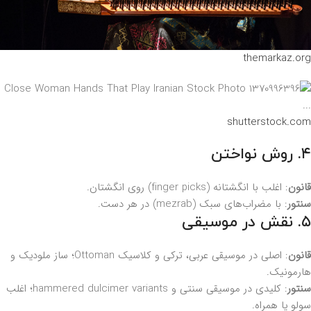
themarkaz.org
shutterstock.com
۴. روش نواختن
قانون
: اغلب با انگشتانه (finger picks) روی انگشتان.
سنتور
: با مضراب‌های سبک (mezrab) در هر دست.
۵. نقش در موسیقی
قانون
: اصلی در موسیقی عربی، ترکی و کلاسیک Ottoman؛ ساز ملودیک و
هارمونیک.
سنتور
: کلیدی در موسیقی سنتی و hammered dulcimer variants؛ اغلب
سولو یا همراه.