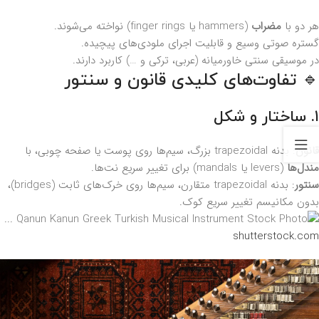
هر دو با
مضراب
(hammers یا finger rings) نواخته می‌شوند.
گستره صوتی وسیع و قابلیت اجرای ملودی‌های پیچیده.
در موسیقی سنتی خاورمیانه (عربی، ترکی و …) کاربرد دارند.
🔹 تفاوت‌های کلیدی قانون و سنتور
۱. ساختار و شکل
قانون
: بدنه trapezoidal بزرگ، سیم‌ها روی پوست یا صفحه چوبی، با
مندل‌ها
(levers یا mandals) برای تغییر سریع نت‌ها.
سنتور
: بدنه trapezoidal متقارن، سیم‌ها روی خرک‌های ثابت (bridges)،
بدون مکانیسم تغییر سریع کوک.
shutterstock.com