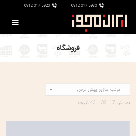
5920 017 0912
5930 017 0912
فروشگاه
نمایش 17–32 از 43 نتیجه