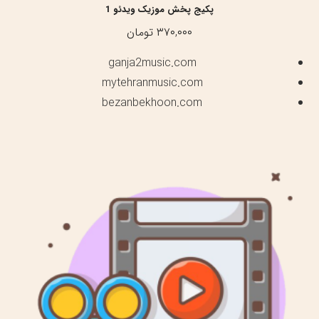
پکیج پخش موزیک ویدئو 1
۳۷۰,۰۰۰
تومان
ganja2music.com
mytehranmusic.com
bezanbekhoon.com