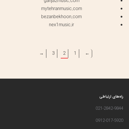
ganja2music.com
mytehranmusic.com
bezanbekhoon.com
nex1music.ir
→
3
2
1
←
راه‌های ارتباطی
021-2842-9844
0912-017-5920