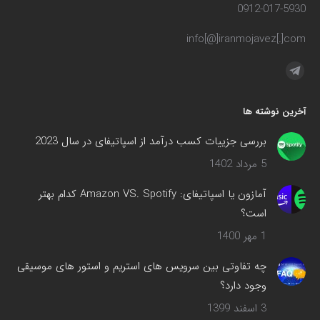
0912-017-5930
info[@]iranmojavez[.]com
مارا در اینجا پیدا کنید:
تلگرام
صفحه
آخرین نوشته ها
در
پنجره
بررسی جزییات کسب درآمد از اسپاتیفای در سال 2023
جدید
5 مرداد 1402
باز
می‌شود
آمازون یا اسپاتیفای: Amazon VS. Spotify کدام بهتر
است؟
1 مهر 1400
چه تفاوتی بین سرویس های استریم و استور های موسیقی
وجود دارد؟
3 اسفند 1399