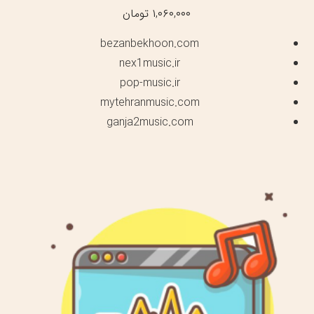
۱,۰۶۰,۰۰۰
تومان
bezanbekhoon.com
nex1music.ir
pop-music.ir
mytehranmusic.com
ganja2music.com