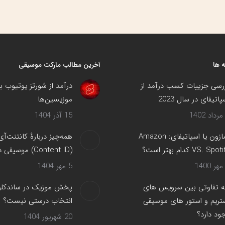
 ها
آخرین مطالب مارکت موسیقی
رسی جزییات کسب درآمد از
درآمد از شورتز یوتیوب ب
پاتیفای در سال 2023
موزیسین‌ها
15 آذر 1404
آمازون یا اسپاتیفای: Amazon
همه‌چیز دربارهٔ کانتنت‌آی
VS. Spot کدام بهتر است؟
(Content ID) موسیقی در یوتیوب
5 مهر 1404
 تفاوتی بین سرویس های
پخش موزیک در ساندکلود
تریم و استور های موسیقی
انتخاب درستی نیست؟
ود دارد؟
20 شهریور 1404