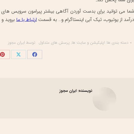
ما می توانید برای بدست آوردن آگاهی بیشتر پیرامون سرویس های
رآمد از یوتیوب، تیک آبی اینستاگرام و… به قسمت
ارتباط با ما
بروید و 
دسته بندی ها:
اپلیکیشن و سایت ها
,
پرسش های متداول
توسط
ایران مجوز
اشتراک
اشتراک
اش
گذاری
گذاری
گذ
در
در
در
فیسبوک
X
پی
نویسنده:
ایران مجوز