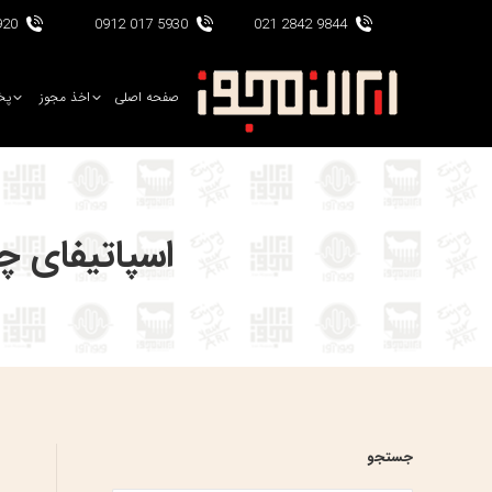
017 0912
5930 017 0912
9844 2842 021
صفحه اصلی
اخذ مجوز
پخ
اسپاتیفای 
ا
جستجو
س