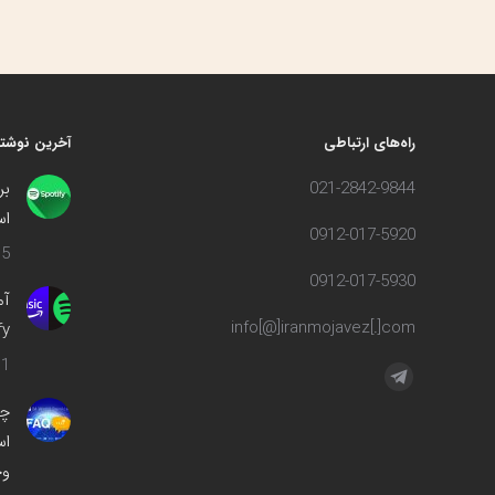
راه‌های ارتباطی
آخرین نوشته
021-2842-9844
بر
اس
0912-017-5920
5 مرداد 1402
0912-017-5930
info[@]iranmojavez[.]com
ify
1 مهر 1400
مارا در اینجا پیدا کنید:
تلگرام
چه
صفحه
اس
در
وج
پنجره