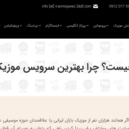
info [at] iranmojavez [dot] com
5920 
ش موزیک
پروموشن
رپرتاژ انگلیسی
اینستاگرام
برندینگ
وریفیکیشن
چیست؟ چرا بهترین سرویس موزی
گر همانند هزاران نفر از موزیک بازان ایرانی یا علاقمندان حوزه موسی
ایت های مختلف برای پیدا کردن راهی که بتوان به وسیله آن قوانین