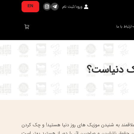
ورود/ثبت نام
EN
تلگرام
اینستاگرام
صفحه
صفحه
در
در
ارتباط با ما
پنجره
پنجره
جدید
جدید
باز
باز
می‌شود
می‌شود
ک دنیاست؟
قی علاقمند به شنیدن موزیک های روز دنیا هستید! و چک کردن
 حقوق نانشرین و صاحبین اثر را دور از هستید بهتر است