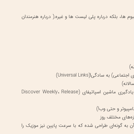
تیفای بسیار کامل است. نه تنها درباره‌ی Track ها و آلبوم ها، بلکه درباره پلی لیست ها و غیره.( درباره هنرمندان
ه)
 به سادگی!(Universal Links)
الانه)
• تهیه پلی‌لیست های اختصاصی برای شما توسط الگوریتم پیشرفته یادگیری ماشین اسپاتیفای (Discover Weekly، Release
امپیوتر و حتی وب!)
ه‌های مختلف روز
 آن به گونه‌ای طراحی شده که با سرعت پایین نیز موزیک را