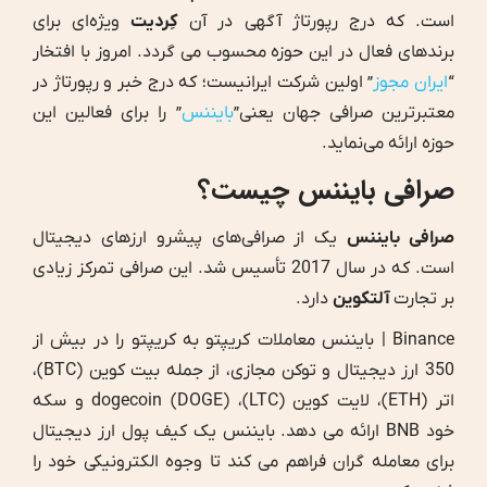
است. که درج رپورتاژ آگهی در آن
کِردیت
ویژه‌ای برای
برندهای فعال در این حوزه محسوب می گردد. امروز با افتخار
“
ایران مجوز
” اولین شرکت ایرانیست؛ که درج خبر و رپورتاژ در
معتبرترین صرافی جهان یعنی”
بایننس
” را برای فعالین این
حوزه ارائه می‌نماید.
صرافی بایننس چیست؟
صرافی بایننس
یک از صرافی‌های پیشرو ارزهای دیجیتال
است. که در سال 2017 تأسیس شد. این صرافی تمرکز زیادی
بر تجارت
آلتکوین
دارد.
Binance | بایننس معاملات کریپتو به کریپتو را در بیش از
350 ارز دیجیتال و توکن مجازی، از جمله بیت کوین (BTC)،
اتر (ETH)، لایت کوین (LTC)، dogecoin (DOGE) و سکه
خود BNB ارائه می دهد. بایننس یک کیف پول ارز دیجیتال
برای معامله گران فراهم می کند تا وجوه الکترونیکی خود را