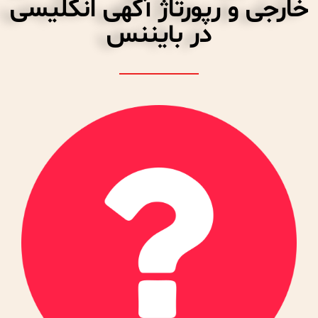
خارجی و رپورتاژ آگهی انگلیسی
در بایننس