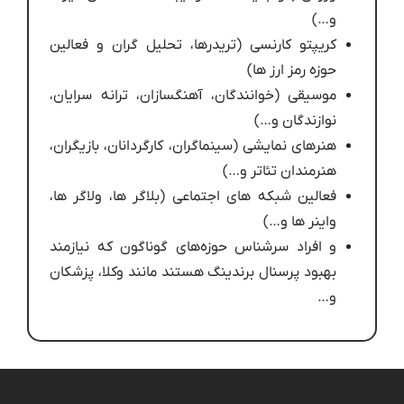
و…)
کریپتو کارنسی (تریدرها، تحلیل گران و فعالین
حوزه رمز ارز ها)
موسیقی (خوانندگان، آهنگسازان، ترانه سرایان،
نوازندگان و…)
هنرهای نمایشی (سینماگران، کارگردانان، بازیگران،
هنرمندان تئاتر و…)
فعالین شبکه های اجتماعی (بلاگر ها، ولاگر ها،
واینر ها و…)
و افراد سرشناس حوزه‌های گوناگون که نیازمند
بهبود پرسنال برندینگ هستند مانند وکلا، پزشکان
و…