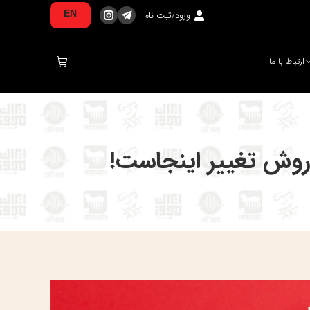
ورود/ثبت نام
EN
تلگرام
اینستاگرام
صفحه
صفحه
در
در
ارتباط با ما
پنجره
پنجره
جدید
جدید
باز
باز
می‌شود
می‌شود