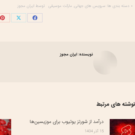
دسته بندی ها:
سرویس های جهانی
,
مارکت موسیقی
توسط
ایران مجوز
اشتراک
اشتراک
اش
گذاری
گذاری
گذ
در
در
در
فیسبوک
X
پی
نویسنده:
ایران مجوز
وشته های مرتبط
درآمد از شورتز یوتیوب برای موزیسین‌ها
15 آذر 1404