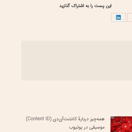
این پست را به اشتراک گذارید
تراک
اشتراک
اری
گذاری
در
نترست
لینک‌دین
همه‌چیز دربارهٔ کانتنت‌آی‌دی (Content ID)
موسیقی در یوتیوب