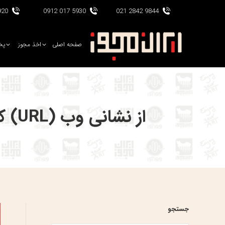
017 0912
5930 017 0912
9844 2842 021
صفحه اصلی
اخذ مجوز
پخ
از نشانی وب (URL) کانال یوتیوب خود راضی نیستید؟ روش تغییر اینجاست!
جستجو