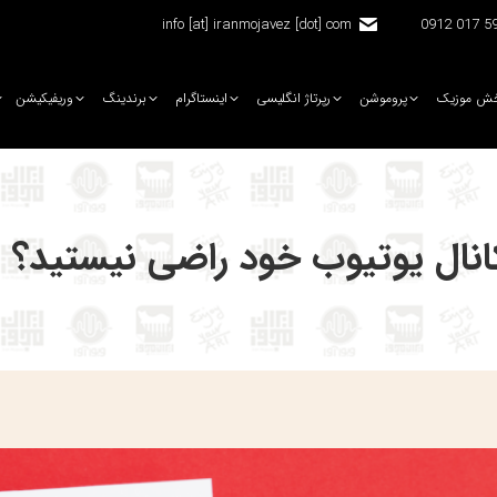
info [at] iranmojavez [dot] com
5920 
ش موزیک
پروموشن
رپرتاژ انگلیسی
اینستاگرام
برندینگ
وریفیکیشن