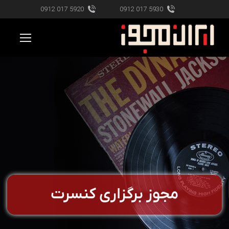
5920 017 0912
5930 017 0912
مجوز برگزاری کنسرت