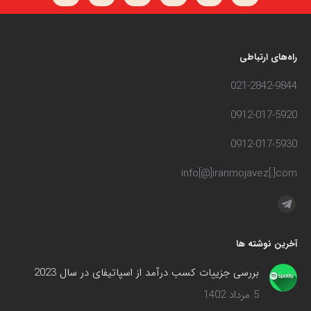
راه‌های ارتباطی
021-2842-9844
0912-017-5920
0912-017-5930
info[@]iranmojavez[.]com
مارا در اینجا پیدا کنید:
آخرین نوشته ها
بررسی جزییات کسب درآمد از اسپاتیفای در سال 2023
5 مرداد 1402