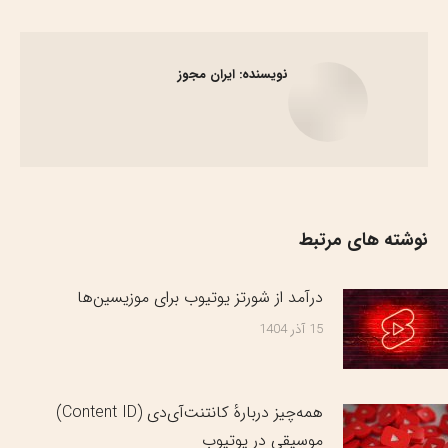
در
در
در
در
فیسبوک
X
پینترست
لینک‌دین
نویسنده:
ایران مجوز
نوشته های مرتبط
درآمد از شورتز یوتیوب برای موزیسین‌ها
15 آذر 1404
همه‌چیز دربارهٔ کانتنت‌آی‌دی (Content ID)
موسیقی در یوتیوب