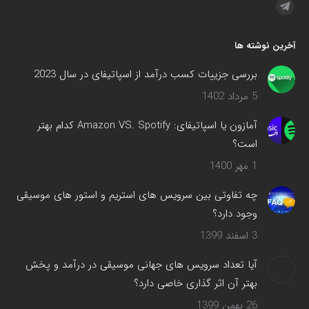
مارا در اینجا پیدا کنید:
تلگرام
صفحه
آخرین نوشته ها
در
پنجره
بررسی جزییات کسب درآمد از اسپاتیفای در سال 2023
جدید
5 مرداد 1402
باز
می‌شود
آمازون یا اسپاتیفای: Amazon VS. Spotify کدام بهتر
است؟
1 مهر 1400
چه تفاوتی بین سرویس های استریم و استور های موسیقی
وجود دارد؟
3 اسفند 1399
آیا تعداد سرویس های جهانی موسیقی در درآمد و پخش
بهتر آن اثر گذاری خاصی دارد؟
26 بهمن 1399