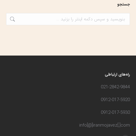
جستجو
جستجو:
راه‌های ارتباطی
021-2842-9844
0912-017-5920
0912-017-5930
info[@]iranmojavez[.]com