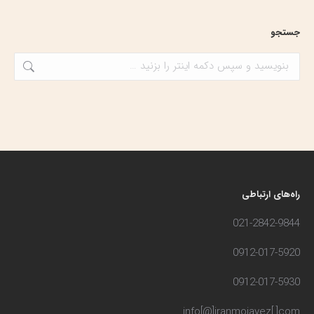
جستجو
جستجو:
راه‌های ارتباطی
021-2842-9844
0912-017-5920
0912-017-5930
info[@]iranmojavez[.]com