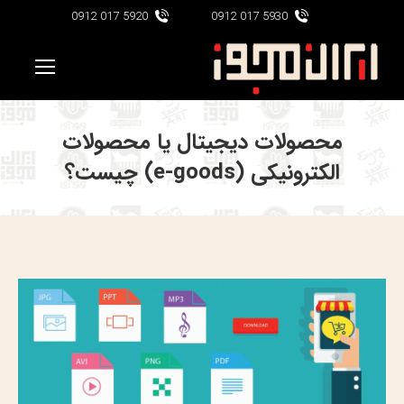
5920 017 0912
5930 017 0912
محصولات دیجیتال یا محصولات
الکترونیکی (e-goods) چیست؟