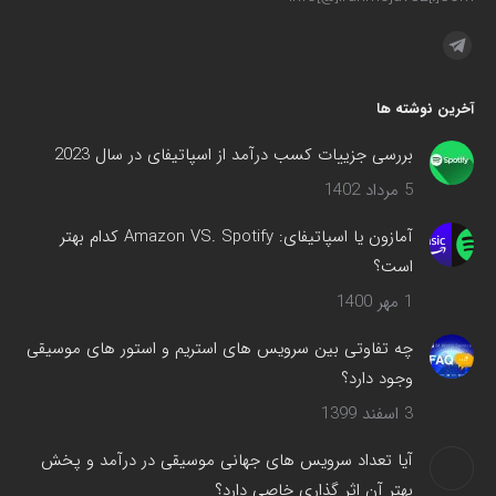
مارا در اینجا پیدا کنید:
تلگرام
صفحه
آخرین نوشته ها
در
پنجره
بررسی جزییات کسب درآمد از اسپاتیفای در سال 2023
جدید
5 مرداد 1402
باز
می‌شود
آمازون یا اسپاتیفای: Amazon VS. Spotify کدام بهتر
است؟
1 مهر 1400
چه تفاوتی بین سرویس های استریم و استور های موسیقی
وجود دارد؟
3 اسفند 1399
آیا تعداد سرویس های جهانی موسیقی در درآمد و پخش
بهتر آن اثر گذاری خاصی دارد؟