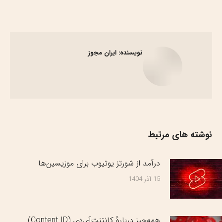
گذاری
گذاری
گذاری
گذاری
در
در
در
در
فیسبوک
X
پینترست
لینک‌دین
نویسنده:
ایران مجوز
نوشته های مرتبط
درآمد از شورتز یوتیوب برای موزیسین‌ها
15 آذر 1404
همه‌چیز دربارهٔ کانتنت‌آی‌دی (Content ID)