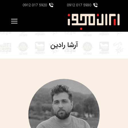
5920 017 0912
5930 017 0912
آرشا رادین