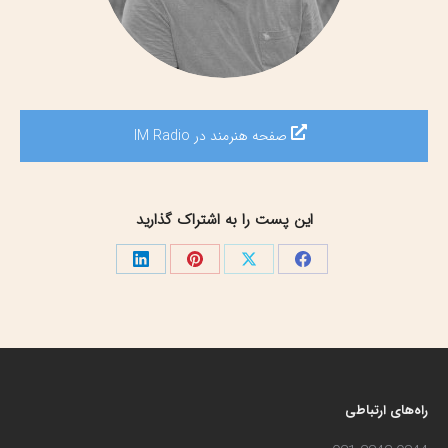
صفحه هنرمند در IM Radio
این پست را به اشتراک گذارید
اشتراک
اشتراک
اشتراک
اشتراک
گذاری
گذاری
گذاری
گذاری
در
در
در
در
فیسبوک
X
پینترست
لینک‌دین
راه‌های ارتباطی