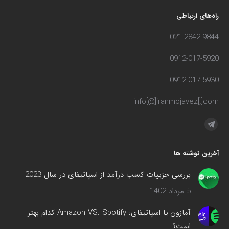
راه‌های ارتباطی
021-2842-9844
0912-017-5920
0912-017-5930
info[@]iranmojavez[.]com
مارا در اینجا پیدا کنید:
تلگرام
صفحه
آخرین نوشته ها
در
پنجره
بررسی جزییات کسب درآمد از اسپاتیفای در سال 2023
جدید
5 مرداد 1402
باز
می‌شود
آمازون یا اسپاتیفای: Amazon VS. Spotify کدام بهتر
است؟