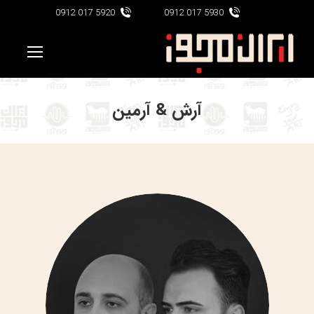
5920 017 0912
5930 017 0912
آرش & آرمین