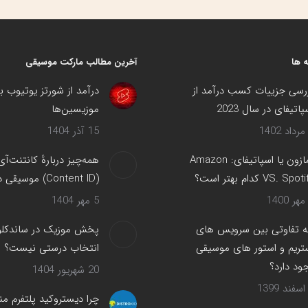
در
در
در
در
فیسبوک
X
پینترست
لینک‌دین
 ها
آخرین مطالب مارکت موسیقی
رسی جزییات کسب درآمد از
درآمد از شورتز یوتیوب ب
پاتیفای در سال 2023
موزیسین‌ها
15 آذر 1404
آمازون یا اسپاتیفای: Amazon
همه‌چیز دربارهٔ کانتنت‌آی
VS. Spot کدام بهتر است؟
(Content ID) موسیقی در یوتیوب
5 مهر 1404
 تفاوتی بین سرویس های
پخش موزیک در ساندکلود
تریم و استور های موسیقی
انتخاب درستی نیست؟
ود دارد؟
20 شهریور 1404
چرا دیستروکید پلتفرم من