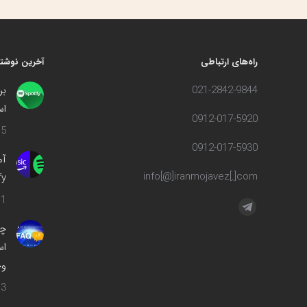
راه‌های ارتباطی
آخرین نوشته
021-2842-9844
بر
اس
0912-017-5920
5 مرداد 1402
0912-017-5930
info[@]iranmojavez[.]com
ify
1 مهر 1400
مارا در اینجا پیدا کنید:
تلگرام
چه
صفحه
اس
در
وج
پنجره
جدید
3 اسفند 1399
باز