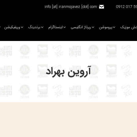
info [at] iranmojavez [dot] com
5920 
ش موزیک
پروموشن
رپرتاژ انگلیسی
اینستاگرام
برندینگ
وریفیکیشن
آروین بهراد