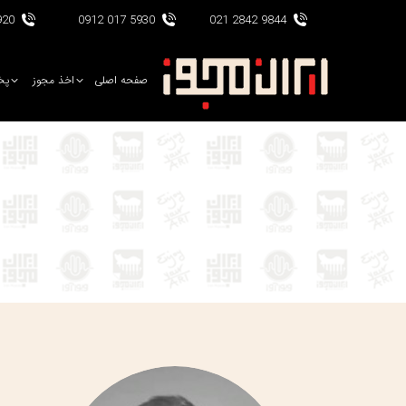
017 0912
5930 017 0912
9844 2842 021
صفحه اصلی
اخذ مجوز
پخ