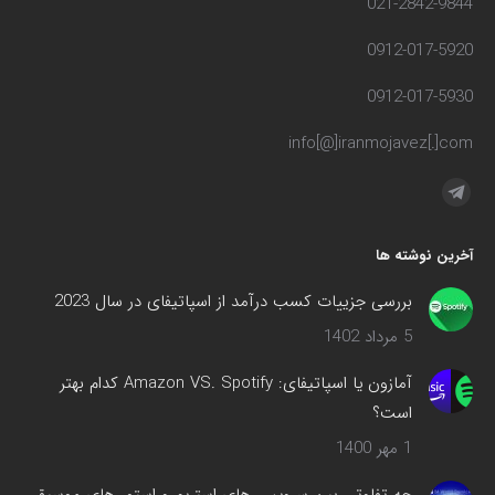
021-2842-9844
0912-017-5920
0912-017-5930
info[@]iranmojavez[.]com
مارا در اینجا پیدا کنید:
تلگرام
صفحه
آخرین نوشته ها
در
پنجره
بررسی جزییات کسب درآمد از اسپاتیفای در سال 2023
جدید
5 مرداد 1402
باز
می‌شود
آمازون یا اسپاتیفای: Amazon VS. Spotify کدام بهتر
است؟
1 مهر 1400