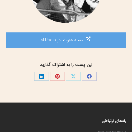
صفحه هنرمند در IM Radio
این پست را به اشتراک گذارید
اشتراک
اشتراک
اشتراک
اشتراک
گذاری
گذاری
گذاری
گذاری
در
در
در
در
فیسبوک
X
پینترست
لینک‌دین
راه‌های ارتباطی