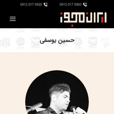
5920 017 0912
5930 017 0912
حسین یوسفی