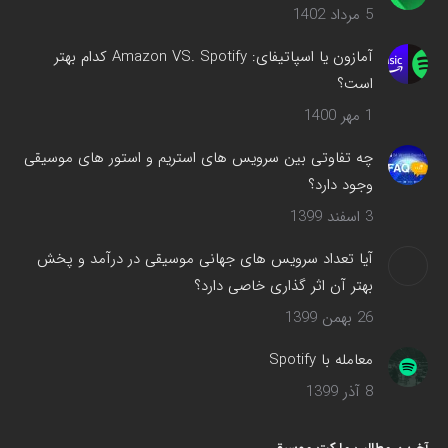
5 مرداد 1402
باز
می‌شود
آمازون یا اسپاتیفای: Amazon VS. Spotify کدام بهتر
است؟
1 مهر 1400
چه تفاوتی بین سرویس های استریم و استور های موسیقی
وجود دارد؟
3 اسفند 1399
آیا تعداد سرویس های جهانی موسیقی در درآمد و پخش
بهتر آن اثر گذاری خاصی دارد؟
26 بهمن 1399
معامله با Spotify
8 آذر 1399