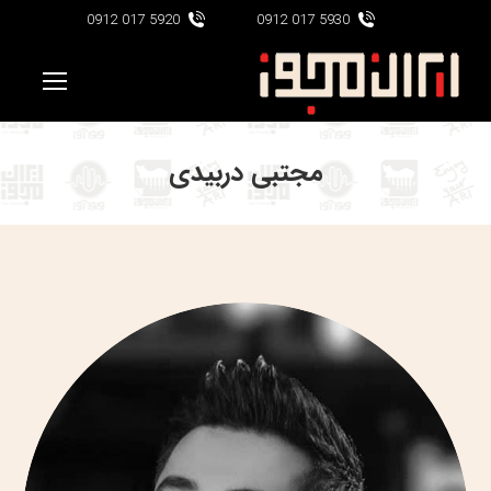
5920 017 0912
5930 017 0912
مجتبی دربیدی