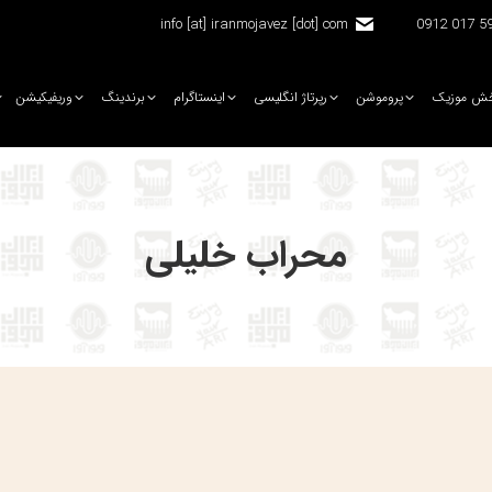
info [at] iranmojavez [dot] com
5920 
ش موزیک
پروموشن
رپرتاژ انگلیسی
اینستاگرام
برندینگ
وریفیکیشن
محراب خلیلی