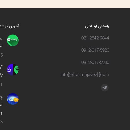
راه‌های ارتباطی
آخرین نوشته
021-2842-9844
بر
اس
0912-017-5920
5 مرداد 1402
0912-017-5930
info[@]iranmojavez[.]com
ify
1 مهر 1400
مارا در اینجا پیدا کنید:
تلگرام
چه
صفحه
اس
در
وج
پنجره
جدید
3 اسفند 1399
باز