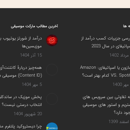
در
در
در
در
فیسبوک
X
پینترست
لینک‌دین
 ها
آخرین مطالب مارکت موسیقی
رسی جزییات کسب درآمد از
درآمد از شورتز یوتیوب ب
پاتیفای در سال 2023
موزیسین‌ها
15 آذر 1404
آمازون یا اسپاتیفای: Amazon
همه‌چیز دربارهٔ کانتنت‌آی
VS. Spot کدام بهتر است؟
(Content ID) موسیقی در یوتیوب
5 مهر 1404
 تفاوتی بین سرویس های
پخش موزیک در ساندکلود
تریم و استور های موسیقی
انتخاب درستی نیست؟
ود دارد؟
20 شهریور 1404
چرا دیستروکید پلتفرم من