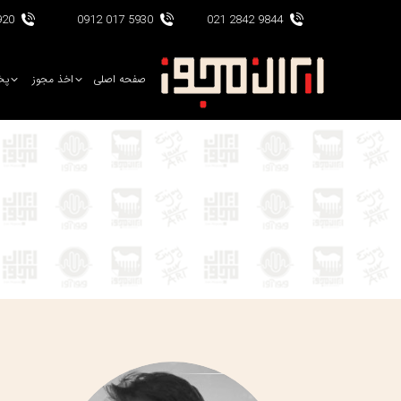
017 0912
5930 017 0912
9844 2842 021
صفحه اصلی
اخذ مجوز
پخ