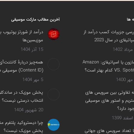
فیسبوک
X
پینترست
لینک‌دین
 ها
آخرین مطالب مارکت موسیقی
رسی جزییات کسب درآمد از
درآمد از شورتز یوتیوب ب
پاتیفای در سال 2023
موزیسین‌ها
15 آذر 1404
آمازون یا اسپاتیفای: Amazon
همه‌چیز دربارهٔ کانتنت‌آی
VS. Spot کدام بهتر است؟
(Content ID) موسیقی در یوتیوب
5 مهر 1404
 تفاوتی بین سرویس های
پخش موزیک در ساندکلود
تریم و استور های موسیقی
انتخاب درستی نیست؟
ود دارد؟
20 شهریور 1404
چرا دیستروکید پلتفرم من
ا تعداد سرویس های جهانی
پخش موزیک نیست؟