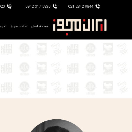
017 0912
5930 017 0912
9844 2842 021
صفحه اصلی
اخذ مجوز
پخ