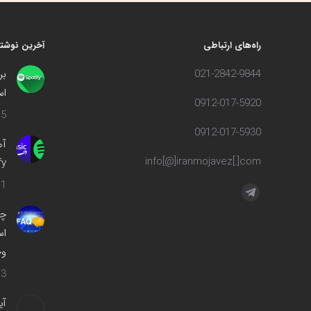
راه‌های ارتباطی
آخرین نوشته
021-2842-9844
بر
اس
0912-017-5920
5 مرداد 1402
0912-017-5930
info[@]iranmojavez[.]com
ify
1 مهر 1400
مارا در اینجا پیدا کنید:
تلگرام
چه
صفحه
اس
در
وج
پنجره
جدید
3 اسفند 1399
باز
آی
می‌شود