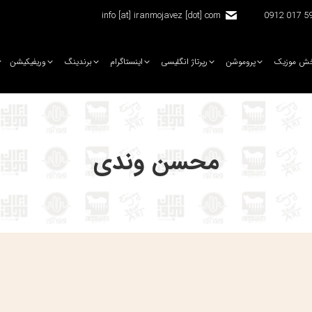
info [at] iranmojavez [dot] com
5920 
ش موزیک
پروموشن
رپرتاژ انگلیسی
اینستاگرام
برندینگ
وریفیکیشن
محسن وندی