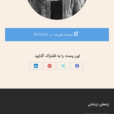
صفحه هنرمند در IM Radio
این پست را به اشتراک گذارید
اشتراک
اشتراک
اشتراک
اشتراک
گذاری
گذاری
گذاری
گذاری
در
در
در
در
فیسبوک
X
پینترست
لینک‌دین
راه‌های ارتباطی