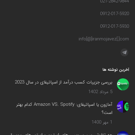
021-2842-9844
0912-017-5920
0912-017-5930
info[@]iranmojavez[.]com
مارا در اینجا پیدا کنید:
تلگرام
صفحه
آخرین نوشته ها
در
پنجره
بررسی جزییات کسب درآمد از اسپاتیفای در سال 2023
جدید
5 مرداد 1402
باز
می‌شود
آمازون یا اسپاتیفای: Amazon VS. Spotify کدام بهتر
است؟
1 مهر 1400