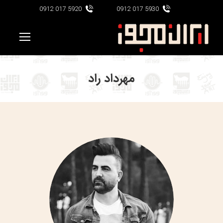
5920 017 0912
5930 017 0912
مهرداد راد