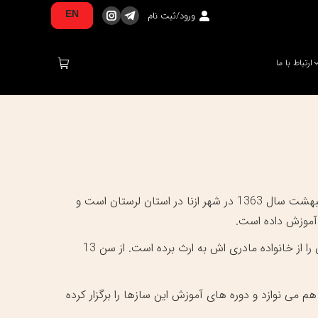
ورود/ثبت نام
EN
تلگرام
اینستاگرام
صفحه
صفحه
در
در
ارتباط با ما
پنجره
پنجره
جدید
جدید
باز
باز
می‌شود
می‌شود
گرشا رضایی خواننده سبک پاپ، نوازنده و آهنگساز متولد 22 اردیبهشت سال 1363 در شهر ازنا در استان لرستان است و
 آموزش داده است.
او موسیقی را از سنین کم و کودکی شروع کرده است و آواز خواندن را از خانواده مادری اش به ارث برده است. از سن 13
هم می نوازد و دوره های آموزش این سازها را برگزار کرده