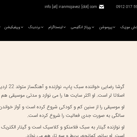
info [at] iranmojavez [dot] com
5920 
ش موزیک
پروموشن
رپرتاژ انگلیسی
اینستاگرام
برندینگ
وریفیکیشن
اصلاتا لر است. او اکثر سایت ها را می نوازد و مدتی موسیقی هم
سالگی به صورت جدی فعالیت را شروع کرده است.
او نوازنده گیتار به سبک فلامنکو و کلاسیک است و گیتار الکتریک 
است. او پیانو، کمانچه، بریط و سه تار هم می نوازد.