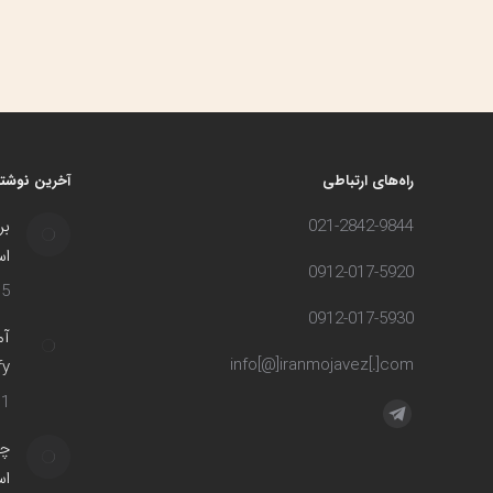
راه‌های ارتباطی
آخرین نوشته
021-2842-9844
بر
اس
0912-017-5920
5 مرداد 1402
0912-017-5930
info[@]iranmojavez[.]com
ify
1 مهر 1400
مارا در اینجا پیدا کنید:
تلگرام
چه
صفحه
اس
در