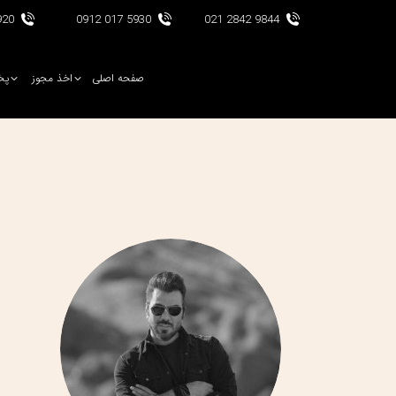
017 0912
5930 017 0912
9844 2842 021
صفحه اصلی
اخذ مجوز
پخ