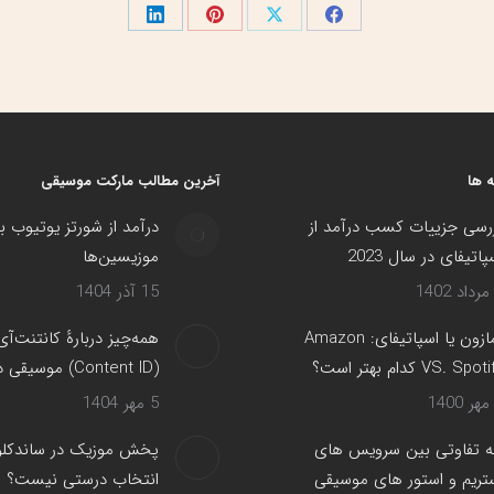
اشتراک
اشتراک
اشتراک
اشتراک
گذاری
گذاری
گذاری
گذاری
در
در
در
در
فیسبوک
X
پینترست
لینک‌دین
 ها
آخرین مطالب مارکت موسیقی
رسی جزییات کسب درآمد از
درآمد از شورتز یوتیوب ب
پاتیفای در سال 2023
موزیسین‌ها
15 آذر 1404
آمازون یا اسپاتیفای: Amazon
همه‌چیز دربارهٔ کانتنت‌آی
VS. Spot کدام بهتر است؟
(Content ID) موسیقی در یوتیوب
5 مهر 1404
 تفاوتی بین سرویس های
پخش موزیک در ساندکلود
تریم و استور های موسیقی
انتخاب درستی نیست؟