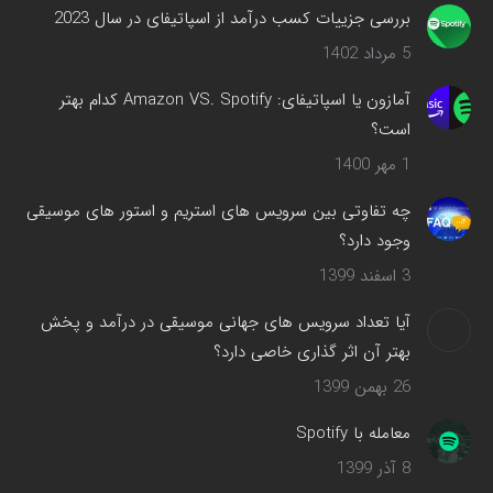
پنجره
بررسی جزییات کسب درآمد از اسپاتیفای در سال 2023
جدید
5 مرداد 1402
باز
می‌شود
آمازون یا اسپاتیفای: Amazon VS. Spotify کدام بهتر
است؟
1 مهر 1400
چه تفاوتی بین سرویس های استریم و استور های موسیقی
وجود دارد؟
3 اسفند 1399
آیا تعداد سرویس های جهانی موسیقی در درآمد و پخش
بهتر آن اثر گذاری خاصی دارد؟
26 بهمن 1399
معامله با Spotify
8 آذر 1399