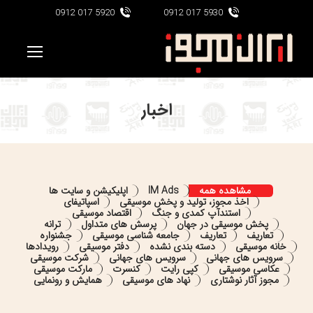
5920 017 0912
5930 017 0912
اخبار
مشاهده همه
IM Ads
اپلیکیشن و سایت ها
اخذ مجوز، تولید و پخش موسیقی
اسپاتیفای
استندآپ کمدی و جنگ
اقتصاد موسیقی
پخش موسیقی در جهان
پرسش های متداول
ترانه
تعاریف
تعاریف
جامعه شناسی موسیقی
جشنواره
خانه موسیقی
دسته بندی نشده
دفتر موسیقی
رویدادها
سرویس های جهانی
سرویس های جهانی
شرکت موسیقی
عکاسی موسیقی
کپی رایت
کنسرت
مارکت موسیقی
مجوز آثار نوشتاری
نهاد های موسیقی
همایش و رونمایی