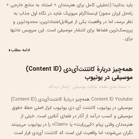
باید بدانید! (تحلیلی کامل برای هنرمندان + استناد به منابع خارجی +
راه‌حل ایران مجوز) اینستاگرام میوزیک شاید در نگاه اول جذاب به
نظر برسد، اما در واقعیت یکی از غیرقابل‌اعتمادترین، محدودترین و
پرریسک‌ترین فضاها برای انتشار موسیقی است. این سرویس نه‌تنها
برای…
ادامه مطلب
همه‌چیز دربارهٔ کانتنت‌آی‌دی (Content ID)
موسیقی در یوتیوب
دسته بندی نشده
,
مارکت موسیقی
ارسال دیدگاه
Content ID Youtube همه‌چیز دربارهٔ کانتنت‌آی‌دی (Content ID)
موسیقی در یوتیوب کانتنت آی دی یوتیوب ابزار اصلی حفظ حقوق
موسیقی و کسب درآمد از آثار در فضای آنلاین است. خیلی از
هنرمندان وقتی پیام «کپی‌رایت» یا «Claim» را در یوتیوب می‌بینند
نگران می‌شوند؛ اما واقعیت این است که کانتنت آی‌دی قرار است