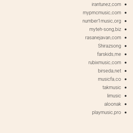
irantunez.com
mypmcmusic.com
number1music.org
myteh-song.biz
rasanejavan.com
Shirazsong
farskids.me
rubixmusic.com
birseda.net
musicfa.co
takmusic
limusic
aloonak
playmusic.pro