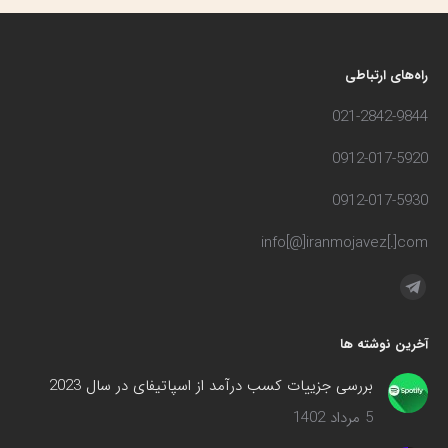
راه‌های ارتباطی
021-2842-9844
0912-017-5920
0912-017-5930
info[@]iranmojavez[.]com
مارا در اینجا پیدا کنید:
تلگرام
صفحه
آخرین نوشته ها
در
پنجره
بررسی جزییات کسب درآمد از اسپاتیفای در سال 2023
جدید
5 مرداد 1402
باز