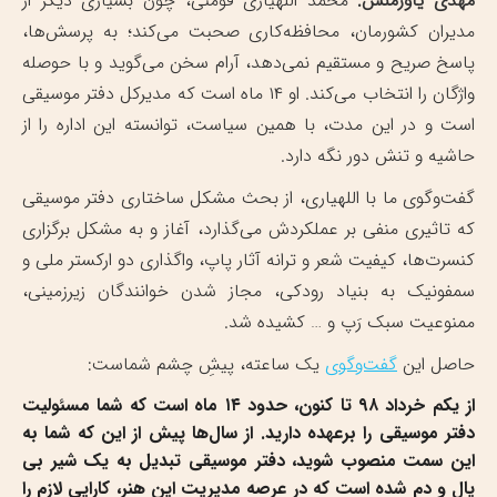
مهدی یاورمنش:
محمد اللهیاری فومنی، چون بسیاری دیگر از
مدیران کشورمان، محافظه‌کاری صحبت می‌کند؛ به پرسش‌ها،
پاسخ صریح و مستقیم نمی‌دهد، آرام سخن می‌گوید و با حوصله
واژگان را انتخاب می‌کند. او ۱۴ ماه است که مدیرکل دفتر موسیقی
است و در این مدت، با همین سیاست، توانسته این اداره را از
حاشیه و تنش دور نگه دارد.
گفت‌وگوی ما با اللهیاری، از بحث مشکل ساختاری دفتر موسیقی
که تاثیری منفی بر عملکردش می‌گذارد، آغاز و به مشکل برگزاری
کنسرت‌ها، کیفیت شعر و ترانه آثار پاپ، واگذاری دو ارکستر ملی و
سمفونیک به بنیاد رودکی، مجاز شدن خوانندگان زیرزمینی،
ممنوعیت سبک رَپ و … کشیده شد.
حاصل این
گفت‌وگو
ی
یک ساعته، پیشِ چشم شماست:
از یکم خرداد ۹۸ تا کنون، حدود ۱۴ ماه است که شما مسئولیت
دفتر موسیقی را برعهده دارید. از سال‌ها پیش از این که شما به
این سمت منصوب شوید، دفتر موسیقی تبدیل به یک شیر بی
یال و دم شده است که در عرصه مدیریت این هنر، کارایی لازم را