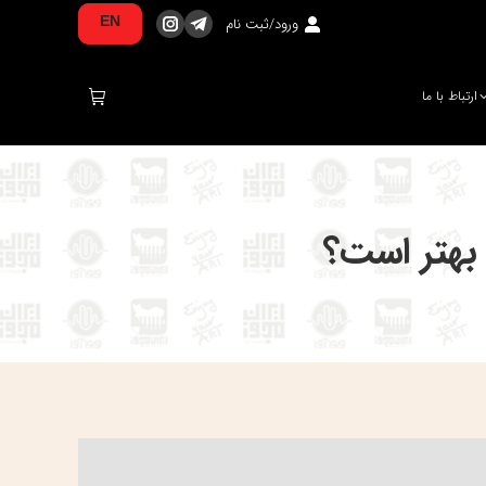
ورود/ثبت نام
EN
تلگرام
اینستاگرام
صفحه
صفحه
در
در
ارتباط با ما
پنجره
پنجره
جدید
جدید
باز
باز
می‌شود
می‌شود