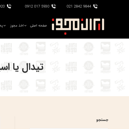
017 0912
5930 017 0912
9844 2842 021
صفحه اصلی
اخذ مجوز
پخ
تیدال یا اسپاتیفای: S. Spotify
جستجو