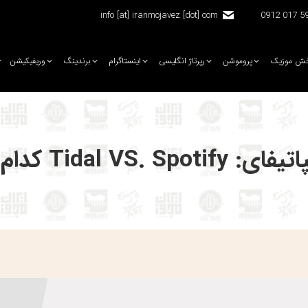
info [at] iranmojavez [dot] com
5920 
ش موزیک
پروموشن
رپرتاژ انگلیسی
اینستاگرام
برندینگ
وریفیکیشن
Tidal V کدام بهتر است؟