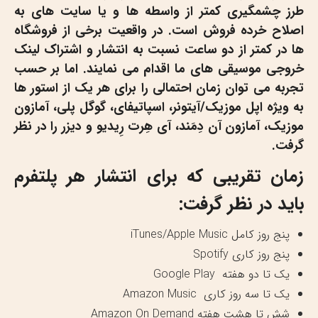
طرز چشمگیری کمتر از واسطه ها و یا سایت های به
اصلاح خرده فروش است. در واقعیت برخی از فروشگاه
ها در کمتر از دو ساعت نسبت به انتشار و اشتراک لینک
خروجی موسیقی های ما اقدام می نمایند. اما بر حسب
تجربه می توان زمان احتمالی را برای هر یک از استور ها
به ویژه
اپل موزیک/آیتونر
،
اسپاتیفای
،
گوگل پلی
،
آمازون
موزیک
،
آمازون آن دِمَند
،
آی هِرت رِیدیو
و
دیزر
را در نظر
گرفت.
زمان تقریبی که برای انتشار هر پلتفرم
باید در نظر گرفت:
پنج روز کامل iTunes/Apple Music
پنج روز کاری Spotify
یک تا دو هفته Google Play
یک تا سه روز کاری Amazon Music
شش تا هشت هفته Amazon On Demand