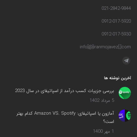
021-2842-9844
0912-017-5920
0912-017-5930
info[@]iranmojavez[.]com
مارا در اینجا پیدا کنید:
تلگرام
صفحه
آخرین نوشته ها
در
پنجره
بررسی جزییات کسب درآمد از اسپاتیفای در سال 2023
جدید
5 مرداد 1402
باز
می‌شود
آمازون یا اسپاتیفای: Amazon VS. Spotify کدام بهتر
است؟
1 مهر 1400